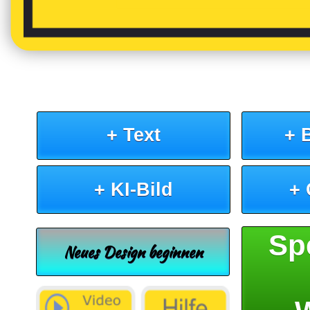
+ Text
+ 
+ KI-Bild
+
Sp
Neues Design beginnen