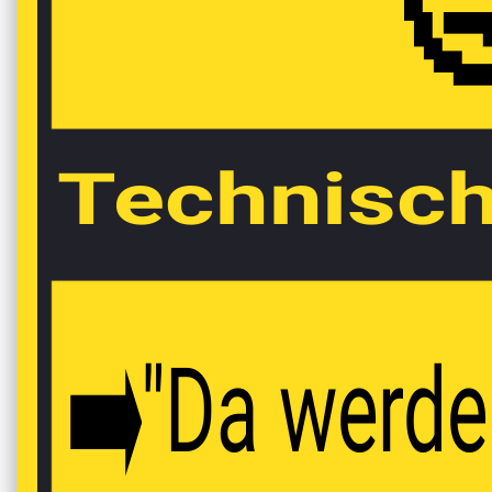

Technisch
"Da werde