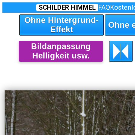
SCHILDER HIMMEL
FAQ
Kostenl
Ohne Hintergrund-
Ohne 
Effekt
Bildanpassung
Helligkeit usw.