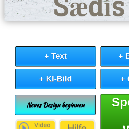
Sædís
+ Text
+ 
+ KI-Bild
+
Sp
Neues Design beginnen