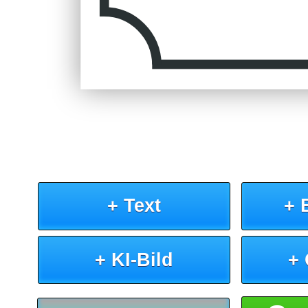
+ Text
+ 
+ KI-Bild
+