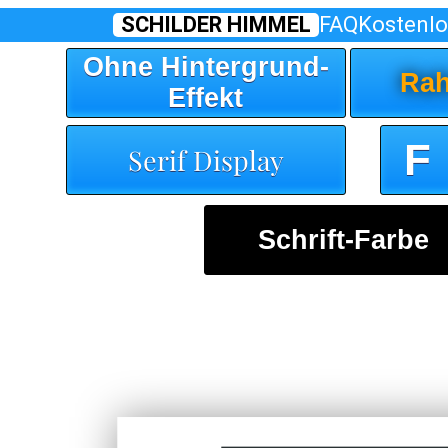
SCHILDER HIMMEL
FAQ
Kostenlo
Ohne Hintergrund-
Rah
Effekt
F
Serif Display
Schrift-Farbe