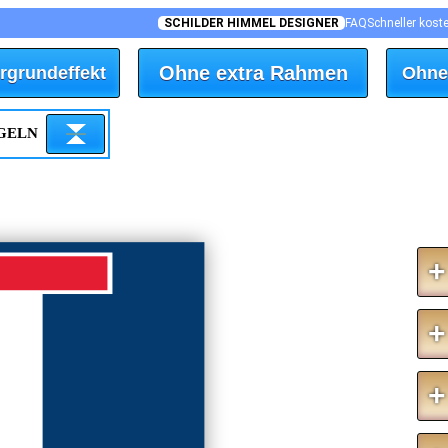
SCHILDER HIMMEL DESIGNER
FAQ
Schneller kost
Ohne extra Rahmen
rgrundeffekt
Ohne
EGELN
+
+
+