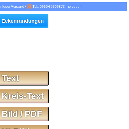
enloser Versand *
Tel.: 09604-5309873
Impressum
 Eckenrundungen
 Text
 Kreis-Text
 Bild / PDF