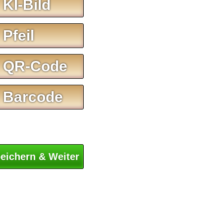
 KI-Bild
 Pfeil
 QR-Code
 Barcode
eichern & Weiter