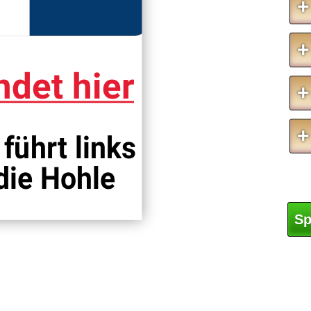
+
+
det hier
+
+
führt links
die Hohle
Sp