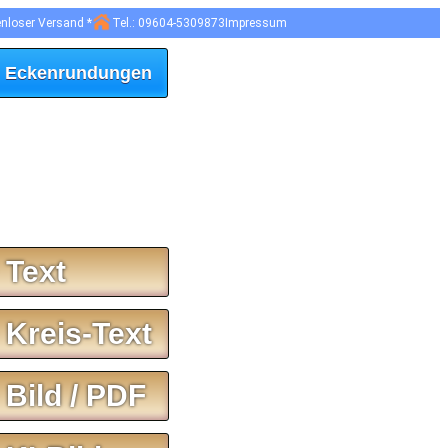
enloser Versand *
Tel.: 09604-5309873
Impressum
 Eckenrundungen
 Text
 Kreis-Text
 Bild / PDF