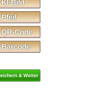
 KI-Bild
 Pfeil
 QR-Code
 Barcode
eichern & Weiter