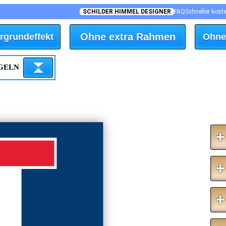
SCHILDER HIMMEL DESIGNER
FAQ
Schneller kost
Ohne extra Rahmen
rgrundeffekt
Ohne
EGELN
+
+
+