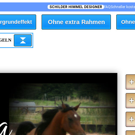
SCHILDER HIMMEL DESIGNER
FAQ
Schneller kost
Ohne extra Rahmen
rgrundeffekt
Ohne
EGELN
+
a
+
+