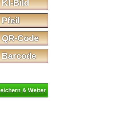
 KI-Bild
 Pfeil
 QR-Code
 Barcode
eichern & Weiter