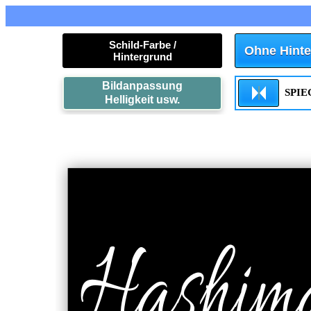
Schild-Farbe /
Ohne Hinte
Hintergrund
Bildanpassung
SPI
Helligkeit usw.
Hashim