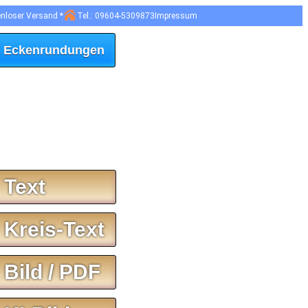
enloser Versand *
Tel.: 09604-5309873
Impressum
 Eckenrundungen
 Text
 Kreis-Text
 Bild / PDF