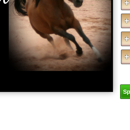
+
+
+
+
Sp