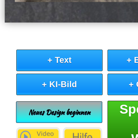
+ Text
+ 
+ KI-Bild
+
Sp
Neues Design beginnen