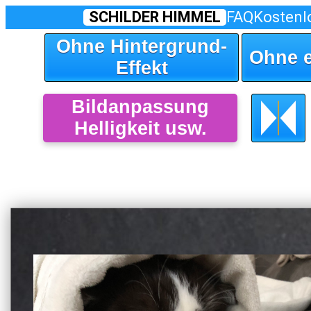
SCHILDER HIMMEL
FAQ
Kostenl
Ohne Hintergrund-
Ohne 
Effekt
Bildanpassung
Helligkeit usw.