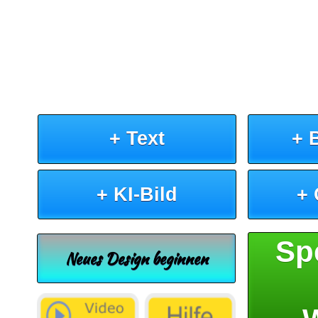
+ Text
+ 
+ KI-Bild
+
Sp
Neues Design beginnen