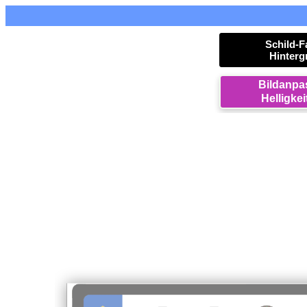
Schild-F
Hinterg
Bildanp
Helligkei