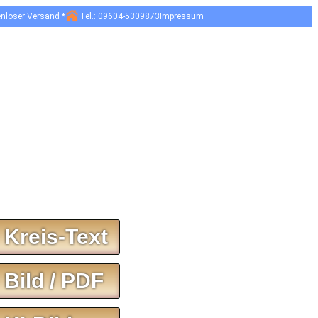
enloser Versand *
Tel.: 09604-5309873
Impressum
 Kreis-Text
 Bild / PDF