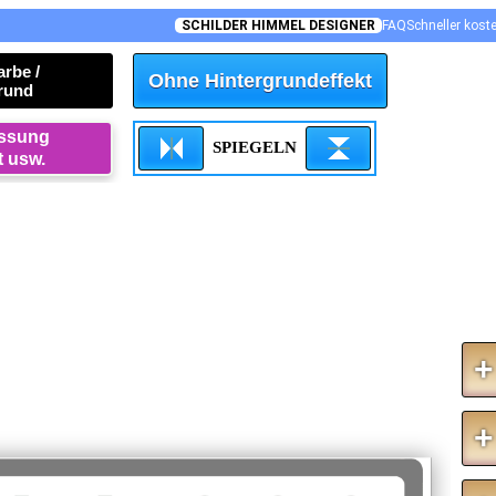
SCHILDER HIMMEL DESIGNER
FAQ
Schneller kost
arbe /
Ohne Hintergrundeffekt
rund
assung
SPIEGELN
t usw.
+
+