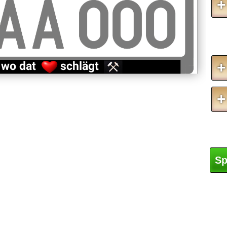
+
a wo dat schlägt
+
+
Sp