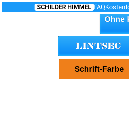
SCHILDER HIMMEL
FAQ
Kostenl
Ohne 
Lintsec
Schrift-Farbe