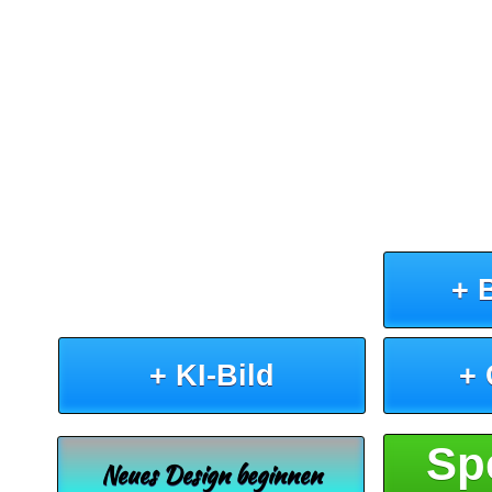
+ 
+ KI-Bild
+
Sp
Neues Design beginnen