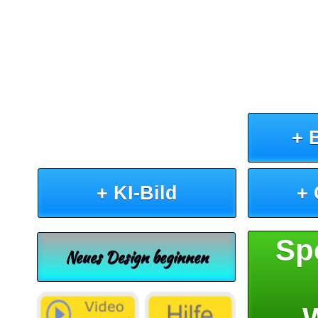
+ 
+ KI-Bild
+
Sp
Neues Design beginnen