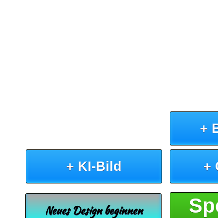
+ 
+ KI-Bild
+
Sp
Neues Design beginnen