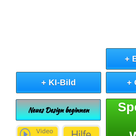
+ 
+ KI-Bild
+
Sp
Neues Design beginnen