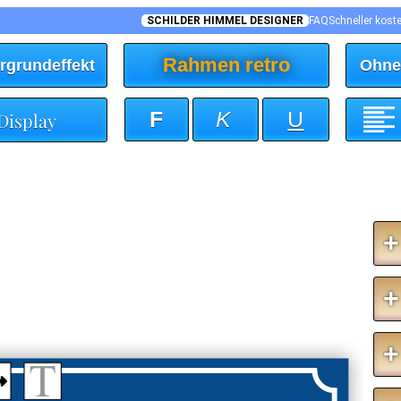
SCHILDER HIMMEL DESIGNER
FAQ
Schneller kost
Rahmen retro
rgrundeffekt
Ohne
F
K
U
 Display
+
+
+