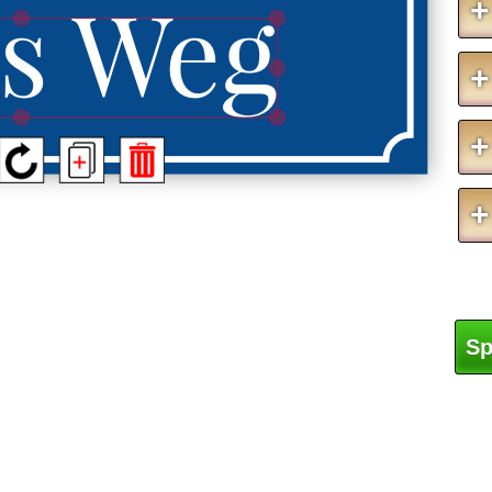
s Weg
+
+
+
+
Sp