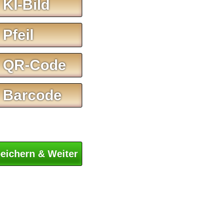
 KI-Bild
 Pfeil
 QR-Code
 Barcode
eichern & Weiter