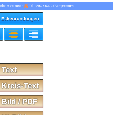
enloser Versand *
Tel.: 09604-5309873
Impressum
 Eckenrundungen
 Text
 Kreis-Text
 Bild / PDF