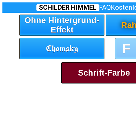
SCHILDER HIMMEL
FAQ
Kostenl
Ohne Hintergrund-
Rah
Effekt
F
Chomsky
Schrift-Farbe