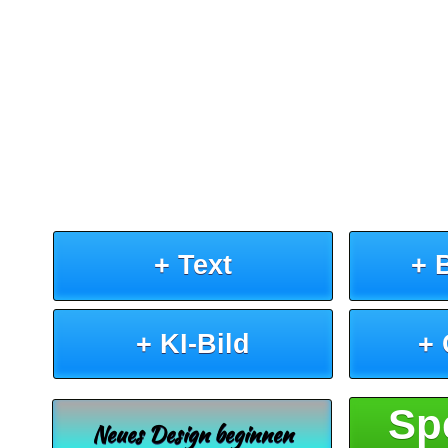
+ Text
+ 
+ KI-Bild
+
Sp
Neues Design beginnen