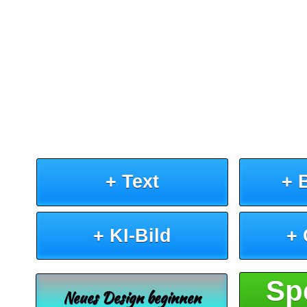
+ Text
+ 
+ KI-Bild
+
Sp
Neues Design beginnen