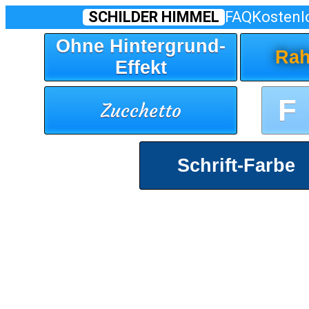
SCHILDER HIMMEL
FAQ
Kostenl
Ohne Hintergrund-
Rah
Effekt
F
Zucchetto
Schrift-Farbe