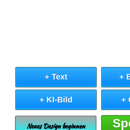
+ Text
+ 
+ KI-Bild
+
Sp
Neues Design beginnen