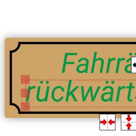
Fahrrä
rückwärt