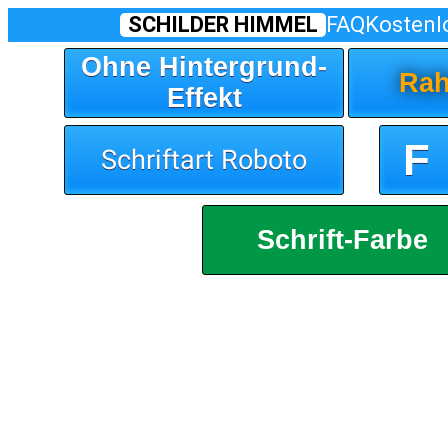
SCHILDER HIMMEL
FAQ
Kostenl
Ohne Hintergrund-
Rah
Effekt
F
Schriftart Roboto
Schrift-Farbe