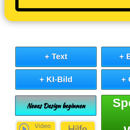
+ Text
+ 
+ KI-Bild
+
Sp
Neues Design beginnen