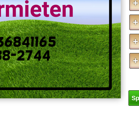
rmieten
+
+
36841165
+
88-2744
+
Sp