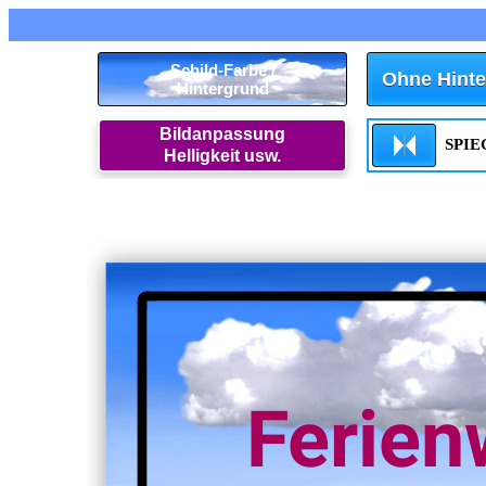
Schild-Farbe /
Ohne Hinte
Hintergrund
Bildanpassung
SPI
Helligkeit usw.
Ferie