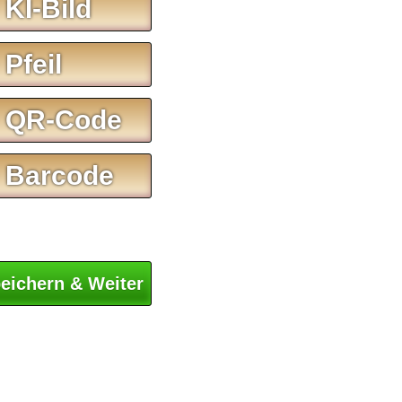
 KI-Bild
 Pfeil
 QR-Code
 Barcode
eichern & Weiter