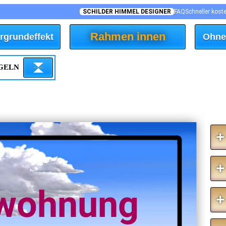
SCHILDER HIMMEL DESIGNER
FAQ
Schneller kost
Rahmen innen
rgrundeffekt
Ohne
EGELN
+
+
nwohnung
+