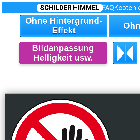
SCHILDER HIMMEL
FAQ
Kostenl
Ohne Hintergrund-
Ohn
Effekt
Bildanpassung
Helligkeit usw.