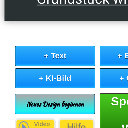
+ Text
+ 
+ KI-Bild
+
Sp
Neues Design beginnen