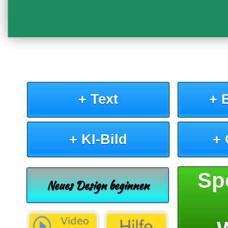
+ Text
+ 
+ KI-Bild
+
Sp
Neues Design beginnen