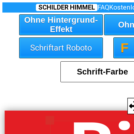
SCHILDER HIMMEL
FAQ
Kostenl
Ohne Hintergrund-
Ohn
Effekt
F
Schriftart Roboto
Schrift-Farbe