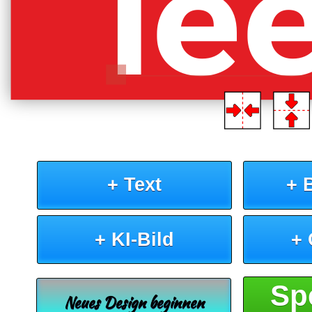
le
+ Text
+ 
+ KI-Bild
+
Sp
Neues Design beginnen