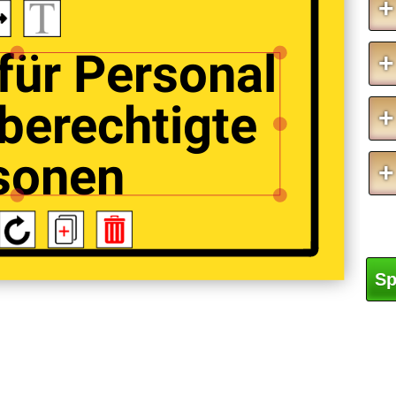
+
 für Personal
+
berechtigte
+
sonen
+
Sp