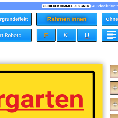
SCHILDER HIMMEL DESIGNER
FAQ
Schneller kost
Rahmen innen
rgrundeffekt
Ohne
F
K
U
art Roboto
+
+
rgarten
+