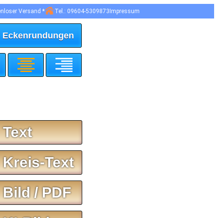
enloser Versand *
Tel.: 09604-5309873
Impressum
 Eckenrundungen
 Text
 Kreis-Text
 Bild / PDF