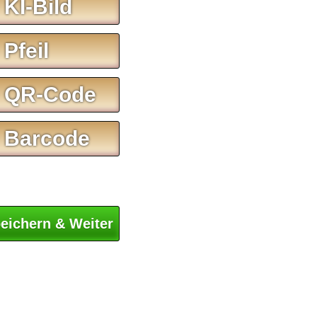
 KI-Bild
 Pfeil
 QR-Code
 Barcode
eichern & Weiter