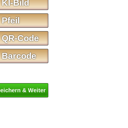
 KI-Bild
 Pfeil
 QR-Code
 Barcode
eichern & Weiter