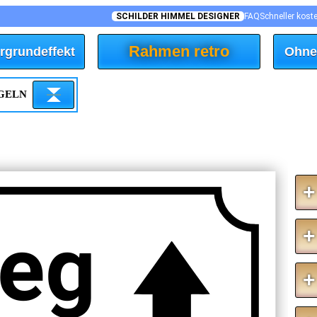
SCHILDER HIMMEL DESIGNER
FAQ
Schneller kost
Rahmen retro
rgrundeffekt
Ohne
EGELN
+
teg
+
+