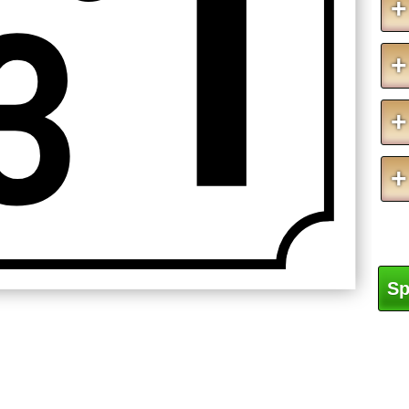
3
+
+
+
+
Sp