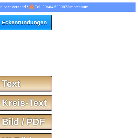
enloser Versand *
Tel.: 09604-5309873
Impressum
 Eckenrundungen
 Text
 Kreis-Text
 Bild / PDF