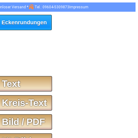
enloser Versand *
Tel.: 09604-5309873
Impressum
 Eckenrundungen
 Text
 Kreis-Text
 Bild / PDF