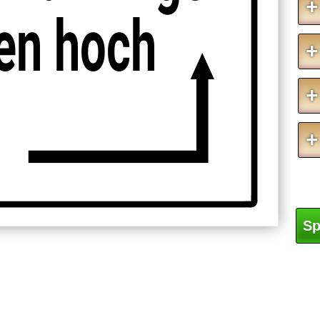
+
en hoch
+
+
+
Sp