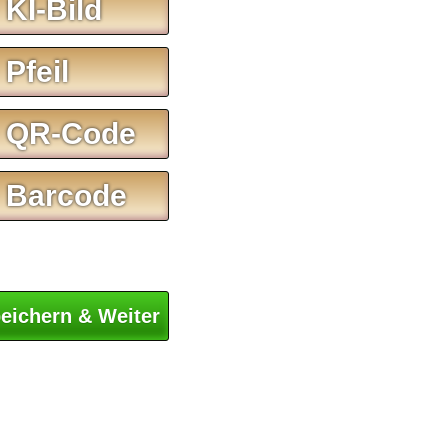
 KI-Bild
 Pfeil
 QR-Code
 Barcode
eichern & Weiter