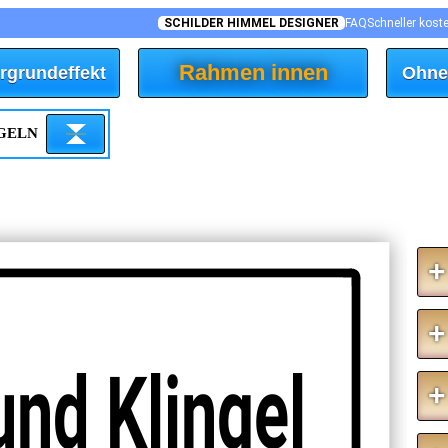
SCHILDER HIMMEL DESIGNER
FAQ
Schneller kost
Rahmen innen
rgrundeffekt
Ohne
EGELN
+
+
und Klingel
+