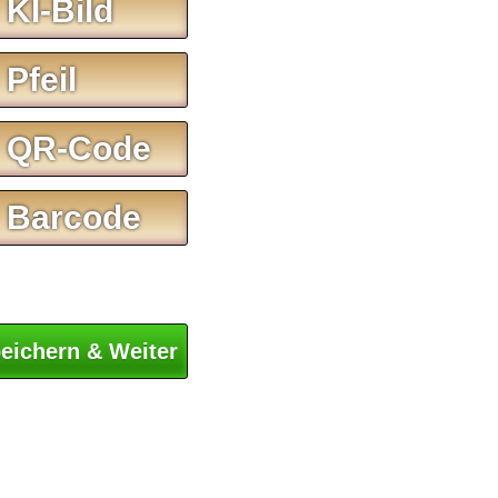
 KI-Bild
 Pfeil
 QR-Code
 Barcode
eichern & Weiter