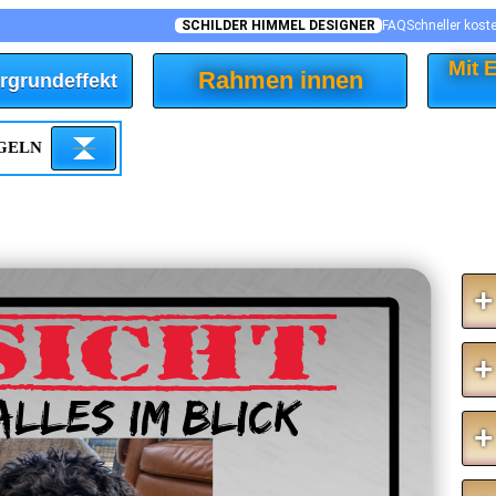
SCHILDER HIMMEL DESIGNER
FAQ
Schneller kost
Mit
Rahmen innen
rgrundeffekt
EGELN
+
SICHT
+
alles im Blick
+