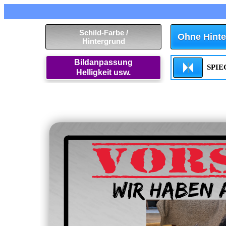
Schild-Farbe /
Ohne Hinte
Hintergrund
Bildanpassung
SPI
Helligkeit usw.
VOR
Wir haben 