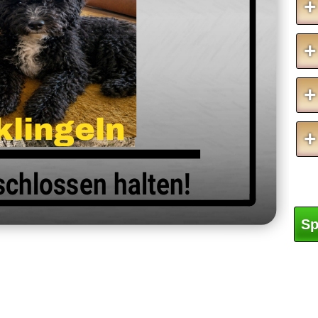
+
+
+
klingeln
+
chlossen halten!
Sp