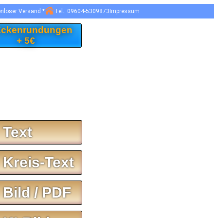
enloser Versand *
Tel.: 09604-5309873
Impressum
 Eckenrundungen
+ 5€
 Text
 Kreis-Text
 Bild / PDF