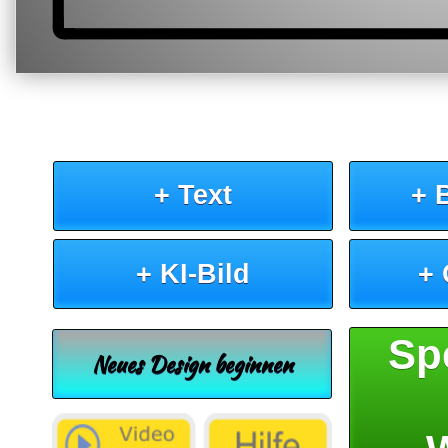
+ Text
+ 
+ KI-Bild
+
Sp
Neues Design beginnen