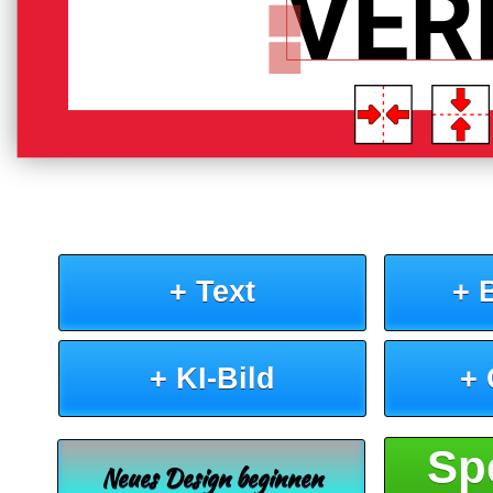
VER
+ Text
+ 
+ KI-Bild
+
Sp
Neues Design beginnen