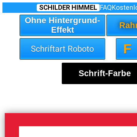
SCHILDER HIMMEL
FAQ
Kostenl
Ohne Hintergrund-
Rah
Effekt
F
Schriftart Roboto
Schrift-Farbe