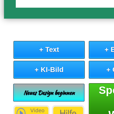
+ Text
+ 
+ KI-Bild
+
Sp
Neues Design beginnen