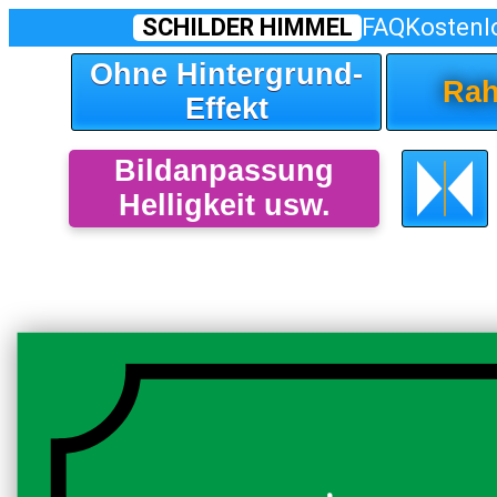
SCHILDER HIMMEL
FAQ
Kostenl
Ohne Hintergrund-
Rah
Effekt
Bildanpassung
Helligkeit usw.