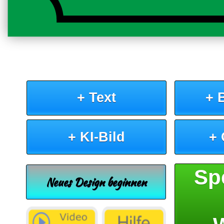
+ Text
+ 
+ KI-Bild
+
Sp
Neues Design beginnen