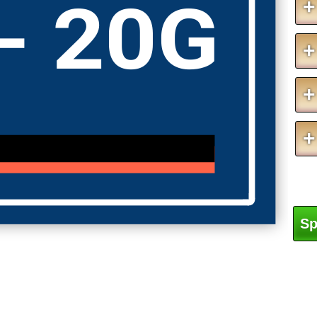
- 20G
+
+
+
+
Sp