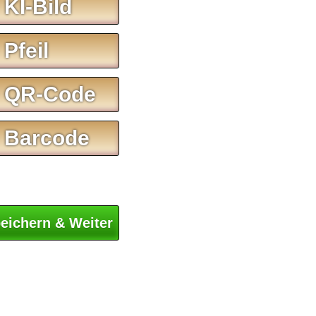
 KI-Bild
 Pfeil
 QR-Code
 Barcode
eichern & Weiter