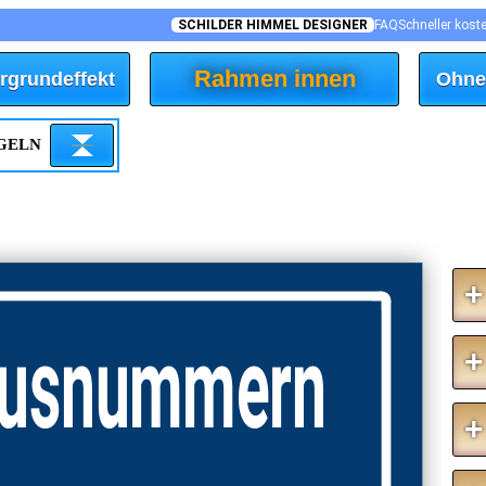
SCHILDER HIMMEL DESIGNER
FAQ
Schneller kost
Rahmen innen
rgrundeffekt
Ohne
EGELN
+
ausnummern
+
+