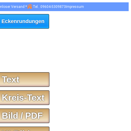
enloser Versand *
Tel.: 09604-5309873
Impressum
 Eckenrundungen
 Text
 Kreis-Text
 Bild / PDF