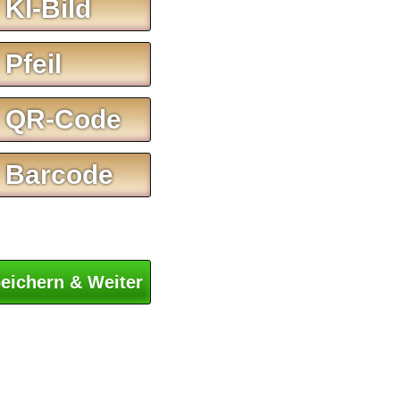
 KI-Bild
 Pfeil
 QR-Code
 Barcode
eichern & Weiter