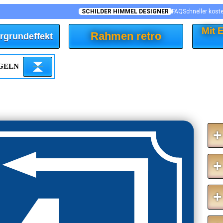
SCHILDER HIMMEL DESIGNER
FAQ
Schneller kost
Mit
Rahmen retro
rgrundeffekt
EGELN
+
+
+