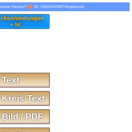
enloser Versand *
Tel.: 09604-5309873
Impressum
 Eckenrundungen
+ 5€
 Text
 Kreis-Text
 Bild / PDF