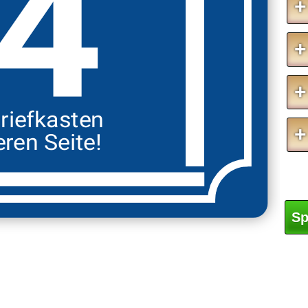
4
+
+
+
riefkasten
+
ren Seite!
Sp