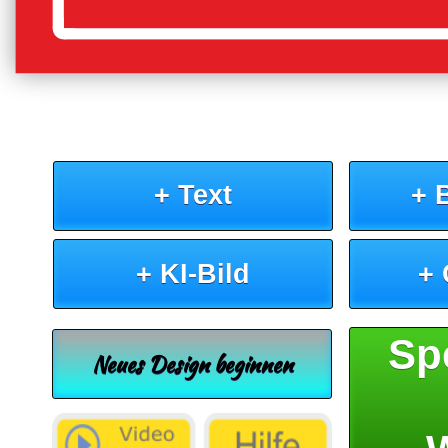
+ Text
+ 
+ KI-Bild
+
Sp
Neues Design beginnen