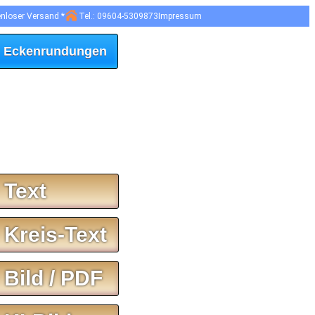
enloser Versand *
Tel.: 09604-5309873
Impressum
 Eckenrundungen
 Text
 Kreis-Text
 Bild / PDF