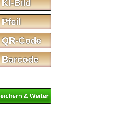
 KI-Bild
 Pfeil
 QR-Code
 Barcode
eichern & Weiter