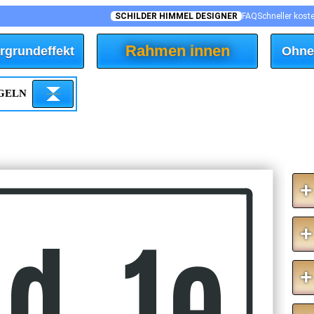
SCHILDER HIMMEL DESIGNER
FAQ
Schneller kost
Rahmen innen
rgrundeffekt
Ohne
EGELN
+
1d, 1e
+
+