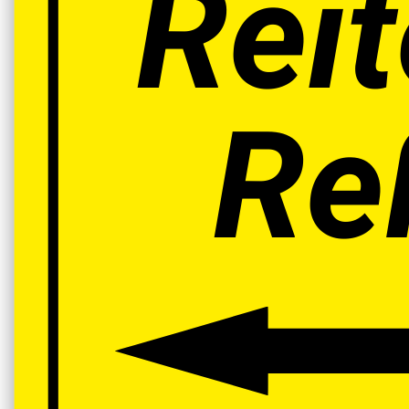
Rei
Re