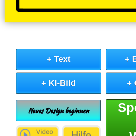
+ Text
+ 
+ KI-Bild
+
Sp
Neues Design beginnen