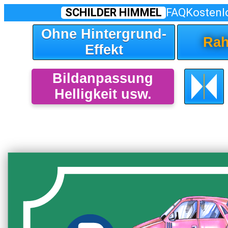
SCHILDER HIMMEL
FAQ
Kostenl
Ohne Hintergrund-
Rah
Effekt
Bildanpassung
Helligkeit usw.