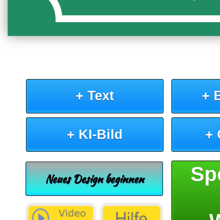
+ Text
+ 
+ KI-Bild
+
Sp
Neues Design beginnen