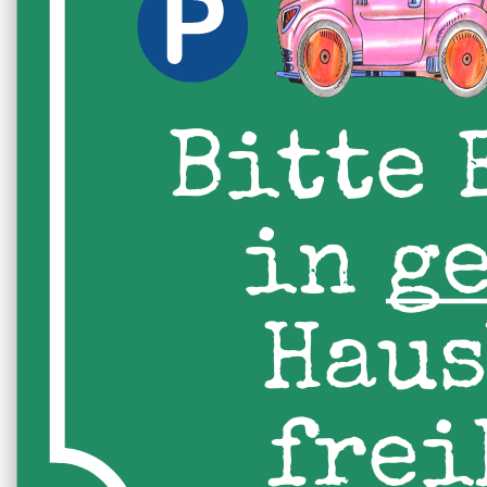
Bitte 
in g
Haus
frei