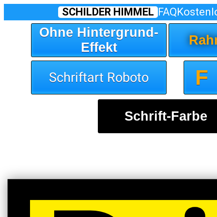
SCHILDER HIMMEL
FAQ
Kostenl
Ohne Hintergrund-
Rah
Effekt
F
Schriftart Roboto
Schrift-Farbe