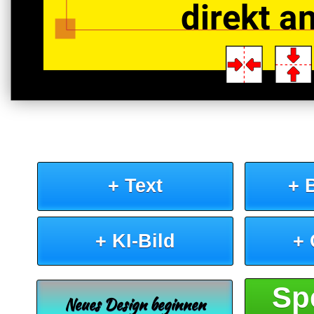
direkt a
+ Text
+ 
+ KI-Bild
+
Sp
Neues Design beginnen