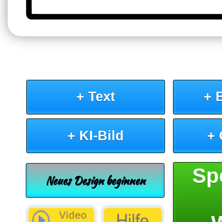
+ Text
+ 
+ KI-Bild
+
Sp
Neues Design beginnen