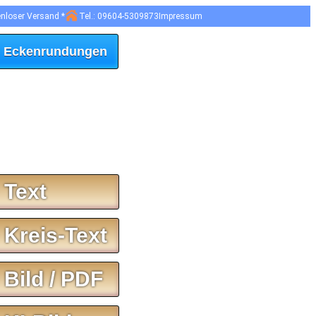
enloser Versand *
Tel.: 09604-5309873
Impressum
 Eckenrundungen
 Text
 Kreis-Text
 Bild / PDF