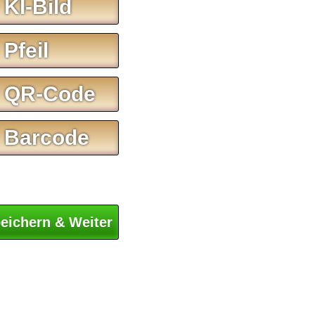
 KI-Bild
 Pfeil
 QR-Code
 Barcode
eichern & Weiter