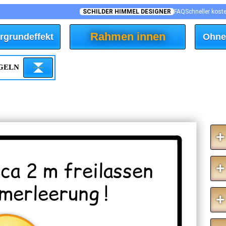
SCHILDER HIMMEL DESIGNER
FAQ
Schneller kost
Rahmen innen
rgrundeffekt
Ohne
EGELN
+
 ca 2 m freilassen
+
imerleerung !
+