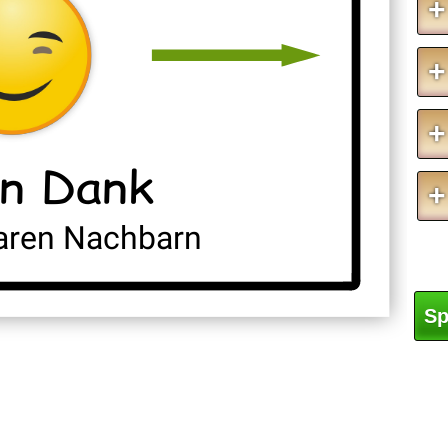
+
+
+
en Dank
+
aren Nachbarn
Sp