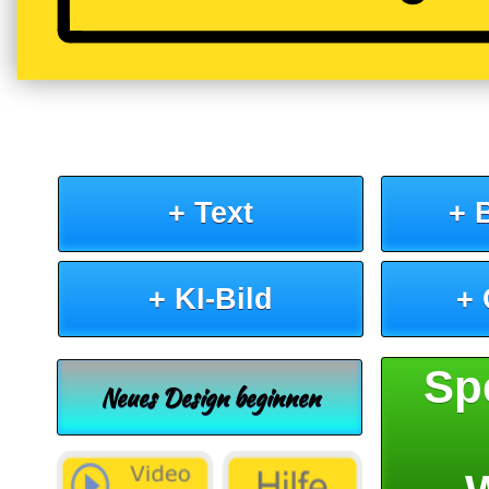
+ Text
+ 
+ KI-Bild
+
Sp
Neues Design beginnen