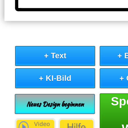
+ Text
+ 
+ KI-Bild
+
Sp
Neues Design beginnen