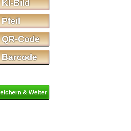
 KI-Bild
 Pfeil
 QR-Code
 Barcode
eichern & Weiter