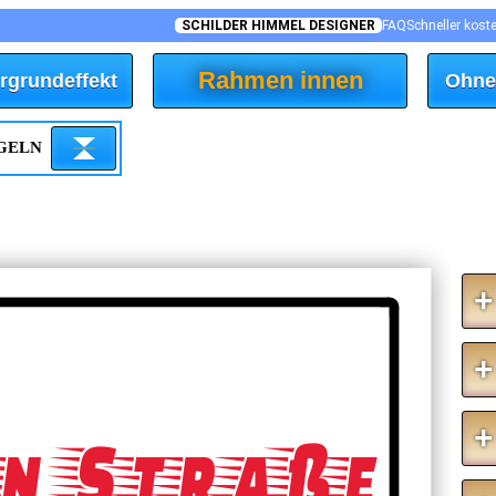
SCHILDER HIMMEL DESIGNER
FAQ
Schneller kost
Rahmen innen
rgrundeffekt
Ohne
EGELN
+
+
+
n Straße