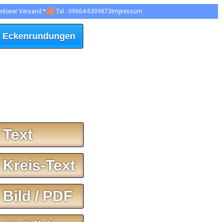
enloser Versand *
Tel.: 09604-5309873
Impressum
 Eckenrundungen
 Text
 Kreis-Text
 Bild / PDF