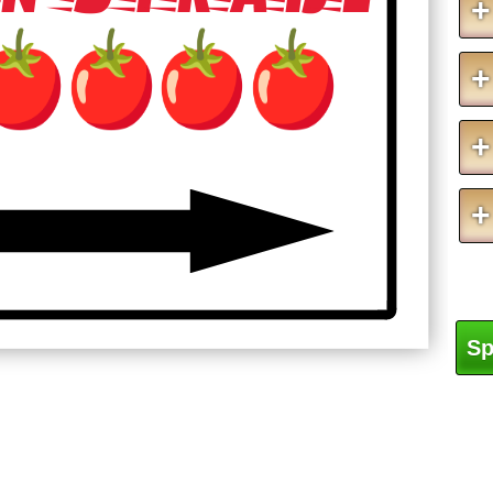
+
+
+
+
Sp