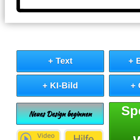
+ Text
+ 
+ KI-Bild
+
Sp
Neues Design beginnen