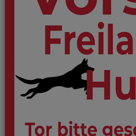
Freil
Hu
Tor bitte ge