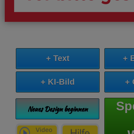
+ Text
+ 
+ KI-Bild
+
Sp
Neues Design beginnen