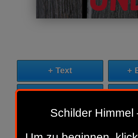
+ Text
+ 
+ KI-Bild
+
Schilder Himmel 
Sp
Neues Design beginnen
Um zu beginnen, klick