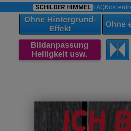
SCHILDER HIMMEL
FAQ
Kostenlo
Ohne Hintergrund-
Ohne 
Effekt
Bildanpassung
Helligkeit usw.
Ich 