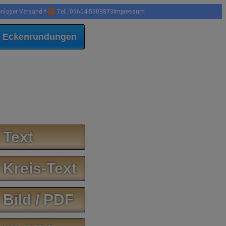
enloser Versand *
Tel.: 09604-5309873
Impressum
 Eckenrundungen
 Text
 Kreis-Text
 Bild / PDF