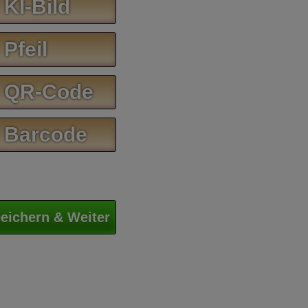
 KI-Bild
 Pfeil
 QR-Code
 Barcode
eichern & Weiter