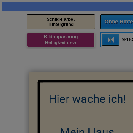
Schild-Farbe /
Ohne Hinte
Hintergrund
Bildanpassung
SPI
Helligkeit usw.
Hier wache ich!
Mein Haus