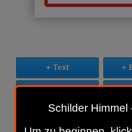
+ Text
+ 
+ KI-Bild
+
Schilder Himmel 
Sp
Neues Design beginnen
Um zu beginnen, klick