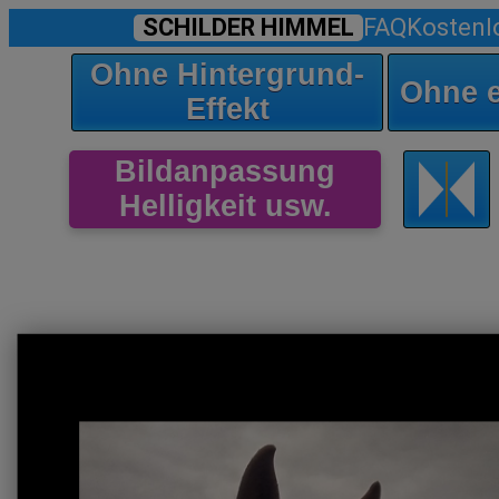
SCHILDER HIMMEL
FAQ
Kostenl
Ohne Hintergrund-
Ohne 
Effekt
Bildanpassung
Helligkeit usw.