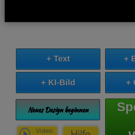
+ Text
+ 
+ KI-Bild
+
Sp
Neues Design beginnen