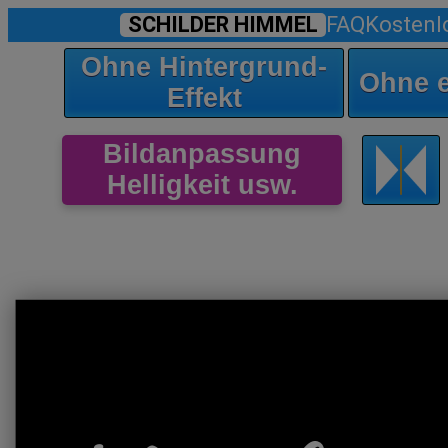
SCHILDER HIMMEL
FAQ
Kostenl
Ohne Hintergrund-
Ohne 
Effekt
Bildanpassung
Helligkeit usw.