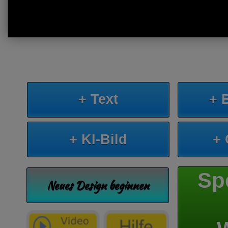
+ Text
+ 
+ KI-Bild
+
Sp
Neues Design beginnen