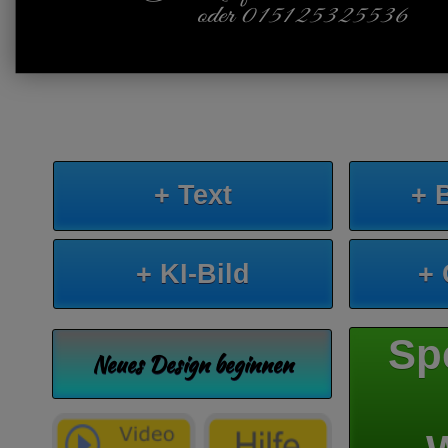
oder 015125325536
+ Text
+ 
+ KI-Bild
+
Sp
Neues Design beginnen