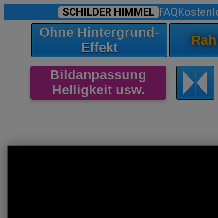
SCHILDER HIMMEL
FAQ
Kostenl
Ohne Hintergrund-
Rah
Effekt
Bildanpassung
Helligkeit usw.